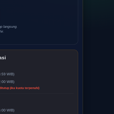
up langsung.
ir.
asi
3:59 WIB)
2:00 WIB)
utup jika kuota terpenuhi)
6:00 WIB)