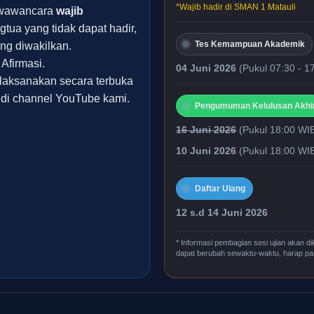
*Wajib hadir di SMAN 1 Matauli
t wawancara
wajib
gtua yang tidak dapat hadir,
Tes Kemampuan Akademik
ng diwakilkan.
Afirmasi.
04 Juni 2026
(Pukul 07:30 - 1
ilaksanakan secara terbuka
t di channel YouTube kami.
Pengumuman Kelulusan Akhi
16 Juni 2026
(Pukul 18:00 WI
10 Juni 2026
(Pukul 18:00 WI
Daftar Ulang
12 s.d 14 Juni 2026
* Informasi pembagian sesi ujian akan d
dapat berubah sewaktu-waktu, harap pan