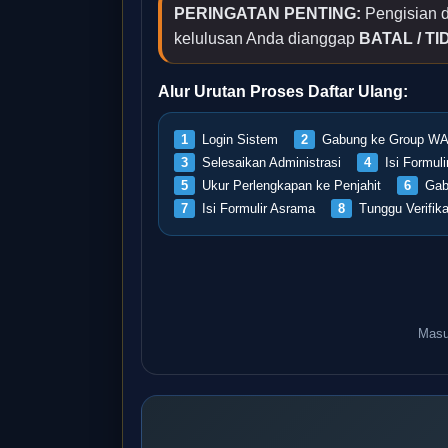
PERINGATAN PENTING:
Pengisian d
kelulusan Anda dianggap
BATAL / T
Alur Urutan Proses Daftar Ulang:
1
Login Sistem
2
Gabung ke Group WA
3
Selesaikan Administrasi
4
Isi Formul
5
Ukur Perlengkapan ke Penjahit
6
Gab
7
Isi Formulir Asrama
8
Tunggu Verifik
Masu