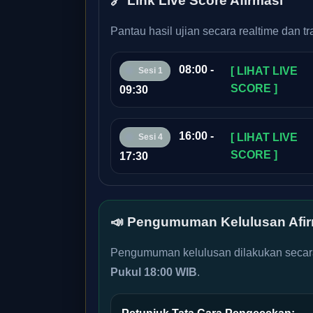
🔗 Link Live Score Afirmasi
Pantau hasil ujian secara realtime dan 
08:00 -
[ LIHAT LIVE
Sesi 1
SCORE ]
09:30
16:00 -
[ LIHAT LIVE
Sesi 4
SCORE ]
17:30
📣 Pengumuman Kelulusan Afir
Pengumuman kelulusan dilakukan secara 
Pukul 18:00 WIB
.