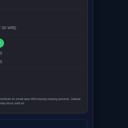
7:30 WIB)
r
B)
B)
ikirimkan ke email atau WA masing-masing peserta. Jadwal
tau terus web ini.