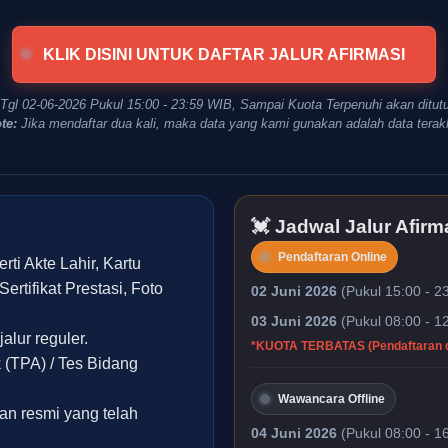
KLIK DISINI UNTUK DAFTAR JALUR AFIRMASI
 Tgl 02-06-2026 Pukul 15:00 - 23:59 WIB, Sampai Kuota Terpenuhi akan ditut
te:
Jika mendaftar dua kali, maka data yang kami gunakan adalah data terakh
💓 Jadwal Jalur Afirm
Pendaftaran Online
i Akte Lahir, Kartu
ertifikat Prestasi, Foto
02 Juni 2026
(Pukul 15:00 - 2
03 Juni 2026
(Pukul 08:00 - 1
alur reguler.
*KUOTA TERBATAS (Pendaftaran dit
 (TPA) / Tes Bidang
Wawancara Offline
ran resmi yang telah
04 Juni 2026
(Pukul 08:00 - 1