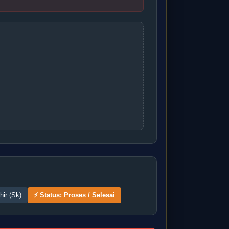
hir (Sk)
⚡ Status: Proses / Selesai