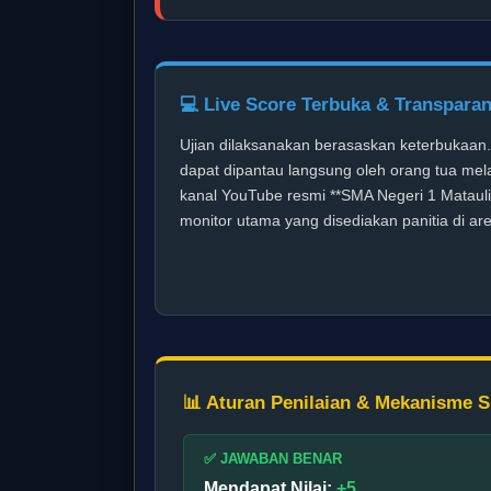
💻 Live Score Terbuka & Transpara
Ujian dilaksanakan berasaskan keterbukaan. 
dapat dipantau langsung oleh orang tua melal
kanal YouTube resmi **SMA Negeri 1 Matauli
monitor utama yang disediakan panitia di a
📊 Aturan Penilaian & Mekanisme S
✅ JAWABAN BENAR
Mendapat Nilai:
+5