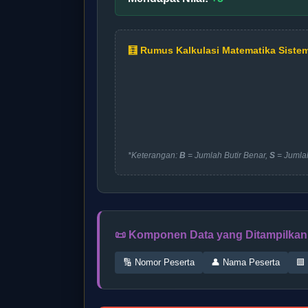
🧮 Rumus Kalkulasi Matematika Siste
*Keterangan:
B
= Jumlah Butir Benar,
S
= Jumlah
📜 Komponen Data yang Ditampilkan 
🔢 Nomor Peserta
👤 Nama Peserta
🟩