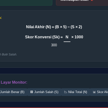
m:
Nilai Akhir (N) = (B × 5) − (S × 2)
Skor Konversi (Sk) =
N
× 1000
300
 Butir Salah.
Layar Monitor:
 Jumlah Benar (B)
🟥 Jumlah Salah (S)
📉 Nilai Total (N)
📊 Skor Ak