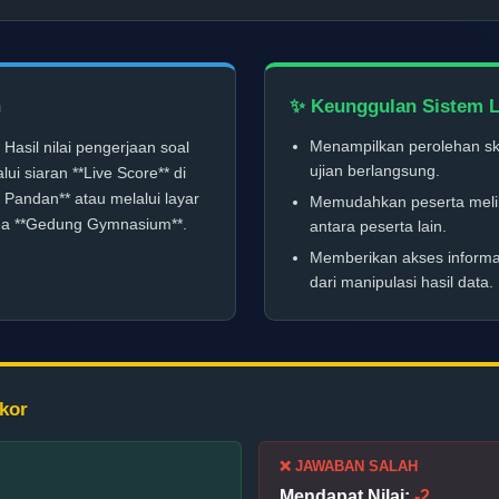
n
✨ Keunggulan Sistem L
Hasil nilai pengerjaan soal
Menampilkan perolehan skor
ujian berlangsung.
ui siaran **Live Score** di
 Pandan** atau melalui layar
Memudahkan peserta melihat
rea **Gedung Gymnasium**.
antara peserta lain.
Memberikan akses informas
dari manipulasi hasil data.
kor
❌ JAWABAN SALAH
Mendapat Nilai:
-2